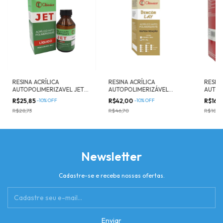
RESINA ACRÍLICA
RESINA ACRÍLICA
RESINA
AUTOPOLIMERIZAVEL JET
AUTOPOLIMERIZÁVEL
AUTOP
LÍQUIDO - Clássico
DENCOLAY PÓ VERMELHO
LIQUID
R$25,85
-
10
%
OFF
R$42,00
-
10
%
OFF
R$16,
25G - Clássico
R$28,73
R$46,70
R$18,34
Newsletter
Cadastre-se e receba nossas ofertas.