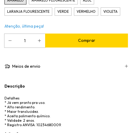
AMARELO
AMARELO FLOURESCENTE
AZUL
LARANJA FLOURESCENTE
VERDE
VERMELHO
VIOLETA
Atenção, última peça!
Meios de envio
Descrição
Detalhes
* Já vem pronto pra uso.
* Alto rendimento.
* Maior translucidez.
* Aceita polimento químico.
* Validade: 2 anos.
* Registro ANVISA: 10234680009.