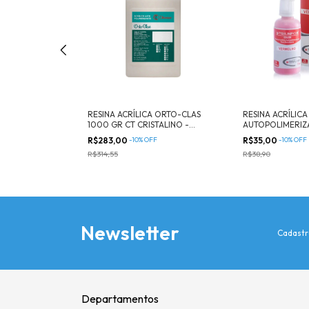
RESINA ACRÍLICA ORTO-CLAS
RESINA ACRÍLICA
VEL LIQUIDO -
1000 GR CT CRISTALINO -
AUTOPOLIMERIZ
Clássico
25GR - Triunfo
R$283,00
-
10
%
OFF
R$35,00
-
10
%
OFF
R$314,55
R$38,90
Newsletter
Cadastr
Departamentos