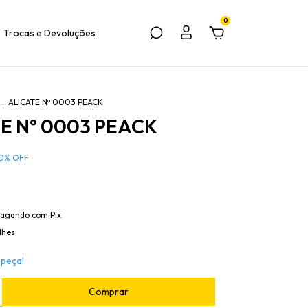
0
Trocas e Devoluções
.
ALICATE Nº 0003 PEACK
E Nº 0003 PEACK
0
%
OFF
agando com Pix
lhes
 peça!