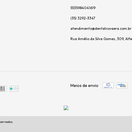
5535984041619
(35) 3292-3347
atendimento@dentalnovaera.com.br
Rua Amélio da Silva Gomes, 309, Al
Meios de envio
eservados.