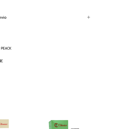
nvio
3 PEACK
ar