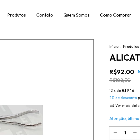
Produtos
Contato
Quem Somos
Como Comprar
Início
.
Produtos
ALICAT
R$92,00
-
1
R$102,50
12
x de
R$9,46
2% de desconto
p
Ver mais deta
Atenção, última