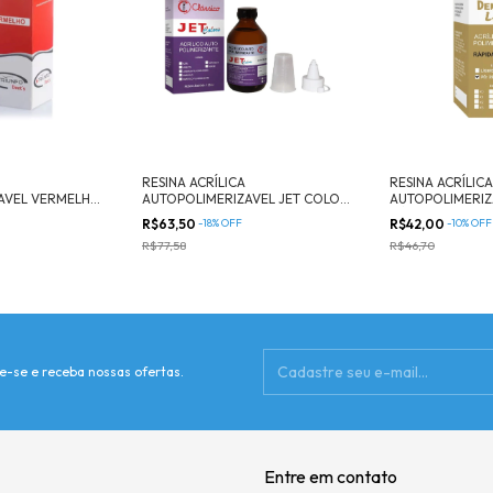
RESINA ACRÍLICA
RESINA ACRÍLICA
AVEL VERMELHO
AUTOPOLIMERIZAVEL JET COLOR
AUTOPOLIMERIZ
120 ML - Clássico
PÓ VERMELHO 25
R$63,50
-
18
%
OFF
R$42,00
-
10
%
OFF
R$77,58
R$46,70
e-se e receba nossas ofertas.
Entre em contato